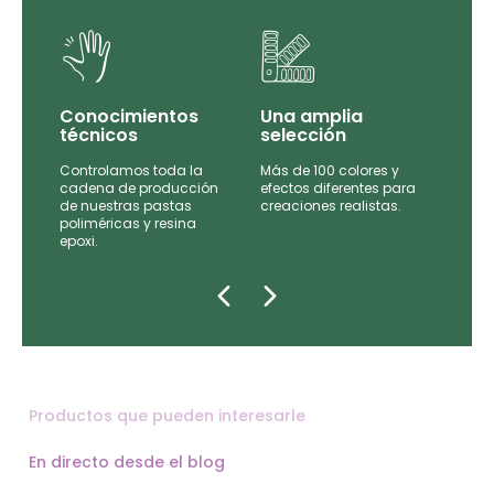
Conocimientos
Una amplia
técnicos
selección
Controlamos toda la
Más de 100 colores y
tas
cadena de producción
efectos diferentes para
de
de nuestras pastas
creaciones realistas.
e las
poliméricas y resina
epoxi.
Productos que pueden interesarle
En directo desde el blog