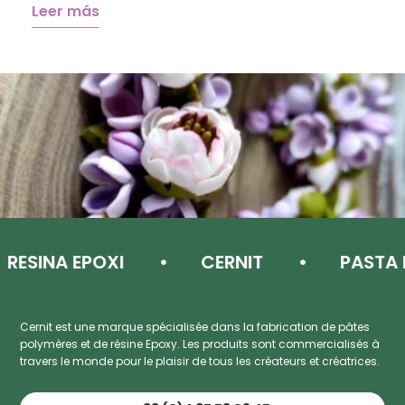
Leer más
INA EPOXI
CERNIT
PASTA DE 
Cernit est une marque spécialisée dans la fabrication de pâtes
polymères et de résine Epoxy. Les produits sont commercialisés à
travers le monde pour le plaisir de tous les créateurs et créatrices.