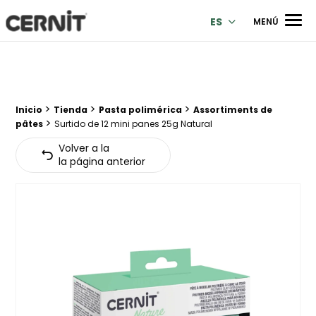
Cernit Une qualité haut de gamme pour des créations premi
Men
ES
MENÚ
>
>
>
Breadcrumb trail:
Inicio
Tienda
Pasta polimérica
Assortiments de
>
pâtes
Surtido de 12 mini panes 25g Natural
Volver a la
la página anterior