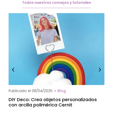
Todos nuestros consejos y tutoriales
Publicado el
08/04/2025
Blog
P
DIY Deco: Crea objetos personalizados
A
con arcilla polimérica Cernit
a
C