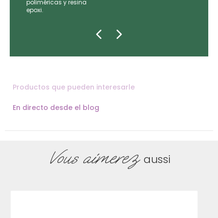
e las
poliméricas y resina
epoxi.
Productos que pueden interesarle
En directo desde el blog
Vous aimerez
aussi