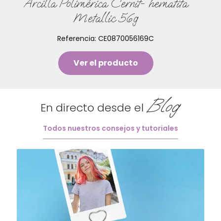
Arcilla Polimérica Cernit- hematita
Metallic 56g
Referencia:
CE0870056169C
Ver el producto
Blog
En directo desde el
Todos nuestros consejos y tutoriales