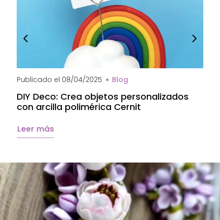
Publicado el
08/04/2025
Blog
P
DIY Deco: Crea objetos personalizados
A
con arcilla polimérica Cernit
a
C
Leer más