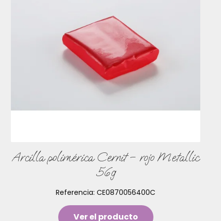
Arcilla polimérica Cernit – rojo Metallic
56g
Referencia:
CE0870056400C
Ver el producto