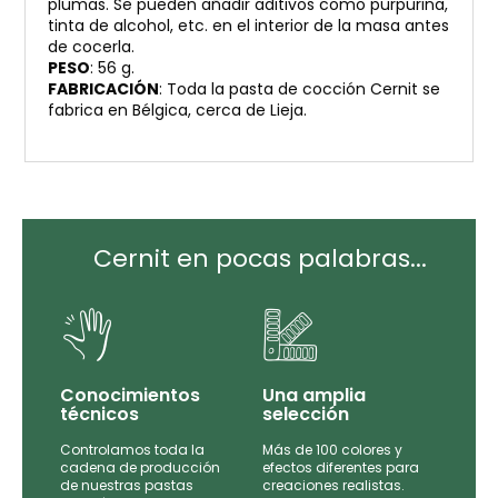
plumas. Se pueden añadir aditivos como purpurina,
tinta de alcohol, etc. en el interior de la masa antes
de cocerla.
PESO
: 56 g.
FABRICACIÓN
: Toda la pasta de cocción Cernit se
fabrica en Bélgica, cerca de Lieja.
Cernit en pocas palabras...
Conocimientos
Una amplia
técnicos
selección
Controlamos toda la
Más de 100 colores y
tas
cadena de producción
efectos diferentes para
de
de nuestras pastas
creaciones realistas.