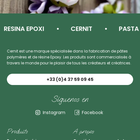
SINA EPOXI
CERNIT
PASTA DE 
Cernit est une marque spécialisée dans la fabrication de pâtes
polymères et de résine Epoxy. Les produits sont commercialisés à
travers le monde pour le plaisir de tous les créateurs et créatrices.
+33 (0)4 37 59 09 45
Síguenos en
Instagram
Facebook
Produits
A propos