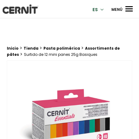
Cernit Une qualité haut de gamme pour des créations premi
Men
ES
MENÚ
>
>
>
Breadcrumb trail:
Inicio
Tienda
Pasta polimérica
Assortiments de
>
pâtes
Surtido de 12 mini panes 25g Basiques