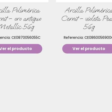
illa Polimérica
Arcilla Poliméric
nit – oro antiguo
Cernit – violeta Pea
Metallic 56g
56g
rencia:
CE0870056055C
Referencia:
CE0860056900
Ver el producto
Ver el producto