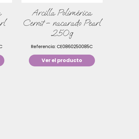
a
Arcilla Polimérica
rl
Cernit – nacarado Pearl
250g
C
Referencia:
CE0860250085C
Ver el producto