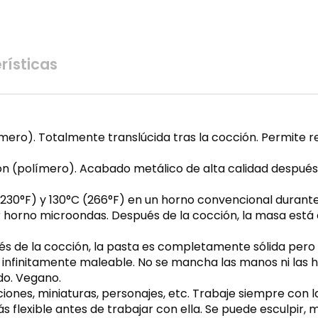
rísticas
mero). Totalmente translúcida tras la cocción. Permite r
ón (polímero). Acabado metálico de alta calidad después 
°C (230°F) y 130°C (266°F) en un horno convencional duran
ar horno microondas. Después de la cocción, la masa está d
és de la cocción, la pasta es completamente sólida pero si
o infinitamente maleable. No se mancha las manos ni las 
do. Vegano.
ciones, miniaturas, personajes, etc. Trabaje siempre con 
s flexible antes de trabajar con ella. Se puede esculpir, 