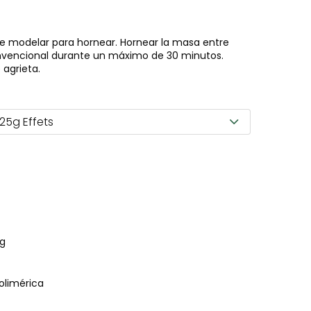
 de modelar para hornear. Hornear la masa entre
onvencional durante un máximo de 30 minutos.
 agrieta.
 25g Effets
5g
polimérica