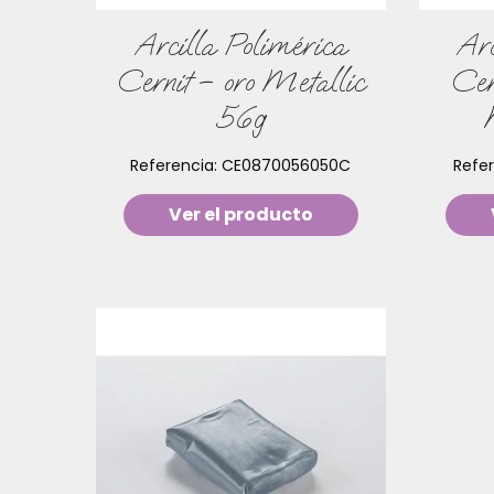
Arcilla Polimérica
Arc
Cernit – oro Metallic
Cer
56g
Referencia:
CE0870056050C
Refe
Ver el producto