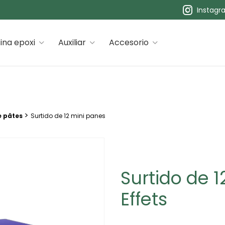
Instagr
 premiums
ina epoxi
Auxiliar
Accesorio
>
e pâtes
Surtido de 12 mini panes
Surtido de 
Effets