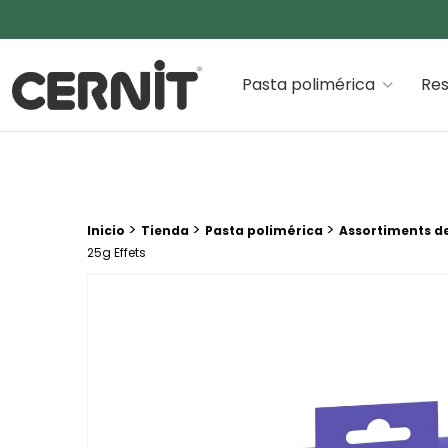
Cernit Une qualité haut de gamme pour des créations
Pasta polimérica
Res
Breadcrumb trail:
>
>
>
Inicio
Tienda
Pasta polimérica
Assortiments d
25g Effets