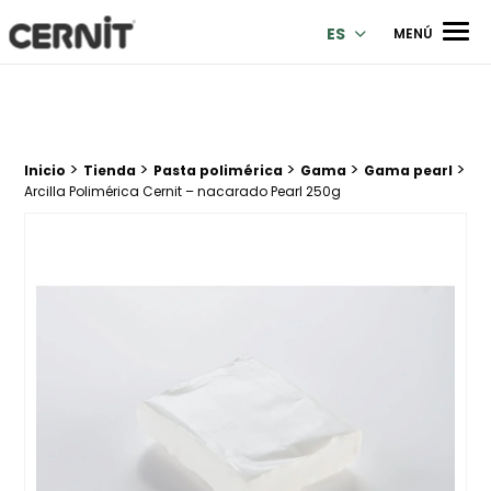
Cernit Une qualité haut de gamme pour des créations premi
Men
ES
MENÚ
>
>
>
>
>
Breadcrumb trail:
Inicio
Tienda
Pasta polimérica
Gama
Gama pearl
Arcilla Polimérica Cernit – nacarado Pearl 250g