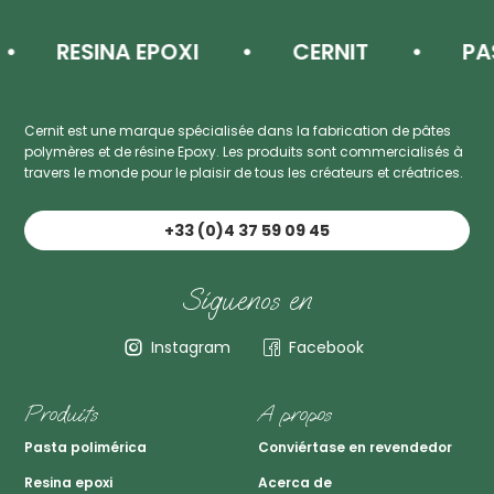
RESINA EPOXI
CERNIT
PAST
Cernit est une marque spécialisée dans la fabrication de pâtes
polymères et de résine Epoxy. Les produits sont commercialisés à
travers le monde pour le plaisir de tous les créateurs et créatrices.
+33 (0)4 37 59 09 45
Síguenos en
Instagram
Facebook
Produits
A propos
Pasta polimérica
Conviértase en revendedor
Resina epoxi
Acerca de