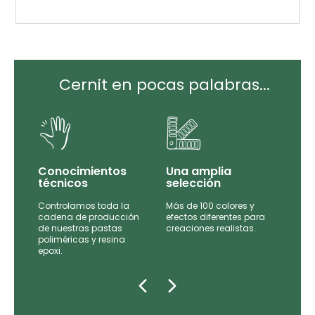
Cernit en pocas palabras...
Conocimientos
Una amplia
técnicos
selección
Controlamos toda la
Más de 100 colores y
tas
cadena de producción
efectos diferentes para
de
de nuestras pastas
creaciones realistas.
e las
poliméricas y resina
epoxi.