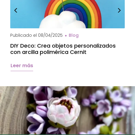
Publicado el
08/04/2025
Blog
P
DIY Deco: Crea objetos personalizados
A
con arcilla polimérica Cernit
a
C
Leer más