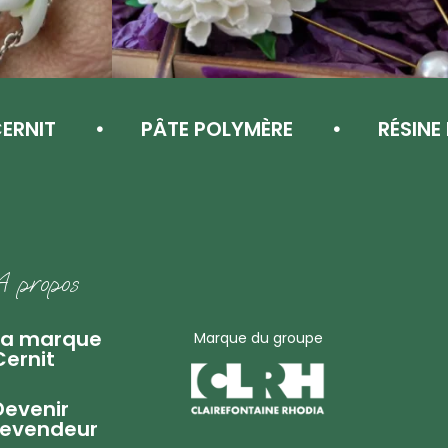
IT
PÂTE POLYMÈRE
RÉSINE ÉPO
A propos
La marque
Marque du groupe
Cernit
Devenir
revendeur