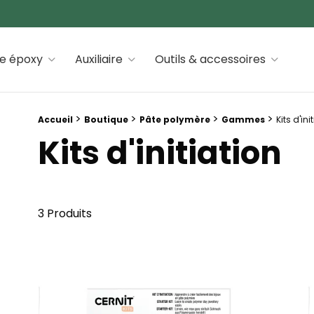
 premiums
ne époxy
Auxiliaire
Outils & accessoires
Fil d'Ariane :
>
>
>
>
Accueil
Boutique
Pâte polymère
Gammes
Kits d'ini
Kits d'initiation
3 Produits