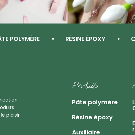
POLYMÈRE
RÉSINE ÉPOXY
CERN
ions premiums
Produits
rication
Pâte polymère
oduits
e plaisir
Résine époxy
Auxiliaire