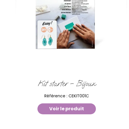
Kit starter – Bijoux
Référence :
CEKIT001C
Voir le produit