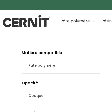
Cernit Une qualité haut de gamme pour des créations
Pâte polymère
Rési
Matière compatible
Pâte polymère
Opacité
Opaque