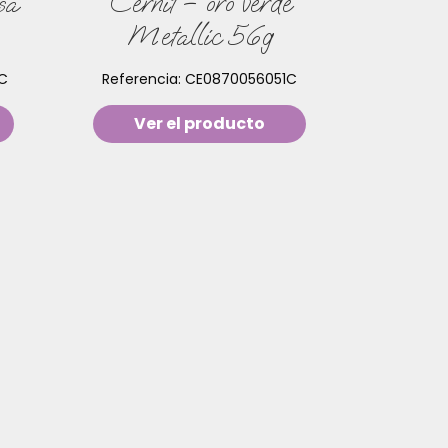
sa
Cernit – oro verde
Metallic 56g
C
Referencia:
CE0870056051C
Ver el producto