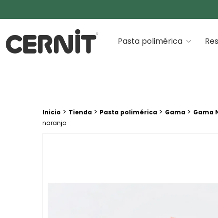
Cernit Une qualité haut de gamme pour des créations
Pasta polimérica
Res
Breadcrumb trail:
>
>
>
>
Inicio
Tienda
Pasta polimérica
Gama
Gama N
naranja