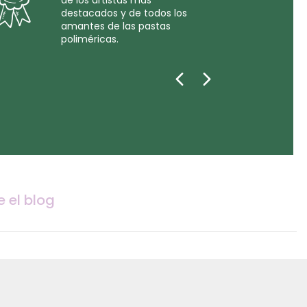
de los artistas más
destacados y de todos los
amantes de las pastas
poliméricas.
e el blog