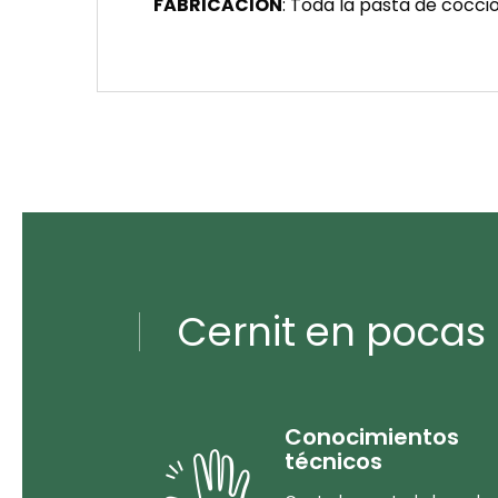
FABRICACIÓN
: Toda la pasta de cocció
Cernit en pocas 
Conocimientos
técnicos