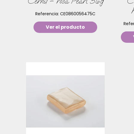
Cernit – rosa Pearl 56g
Ce
Referencia:
CE0860056475C
Refe
Ver el producto