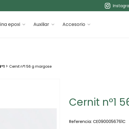
Instagr
 premiums
ina epoxi
Auxiliar
Accesorio
>
°1
Cernit n°1 56 g margose
Cernit n°1 
Referencia:
CE0900056761C