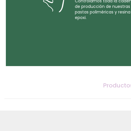
Controlamos toda la cade
de producción de nuestras
pastas poliméricas y resina
epoxi.
Producto