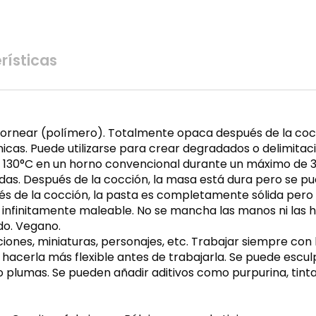
rísticas
hornear (polímero). Totalmente opaca después de la cocc
cas. Puede utilizarse para crear degradados o delimitacio
 y 130°C en un horno convencional durante un máximo de 3
das. Después de la cocción, la masa está dura pero se puede
és de la cocción, la pasta es completamente sólida pero si
o infinitamente maleable. No se mancha las manos ni las 
do. Vegano.
cciones, miniaturas, personajes, etc. Trabajar siempre con
a hacerla más flexible antes de trabajarla. Se puede escul
plumas. Se pueden añadir aditivos como purpurina, tinta de