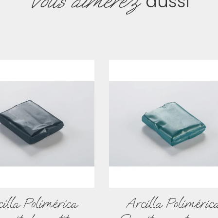
Vous aimerez
aussi
illa Polimérica
Arcilla Poliméric