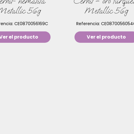
rnit- hematita
Cernit – oro turque
Metallic 56g
Metallic 56g
rencia:
CE0870056169C
Referencia:
CE0870056054
Ver el producto
Ver el producto