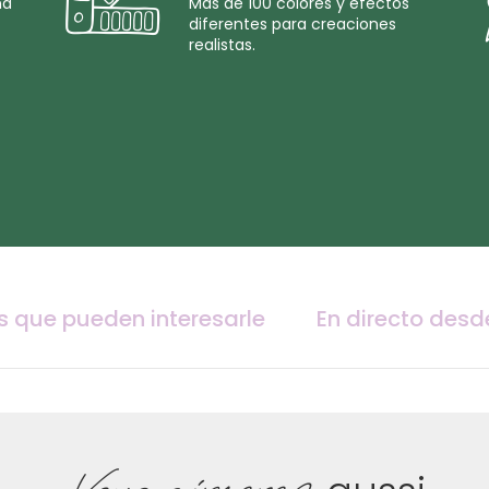
na
Más de 100 colores y efectos
diferentes para creaciones
realistas.
s que pueden interesarle
En directo desd