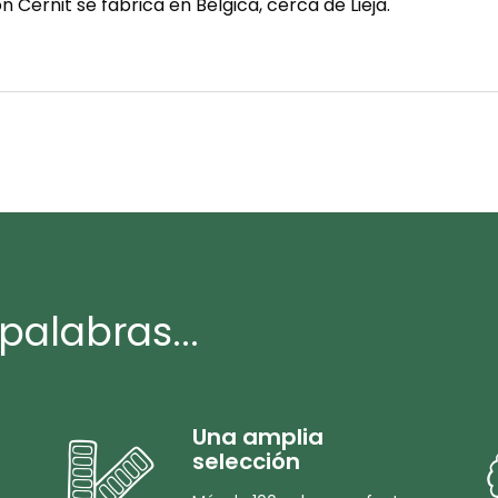
n Cernit se fabrica en Bélgica, cerca de Lieja.
palabras...
Una amplia
selección