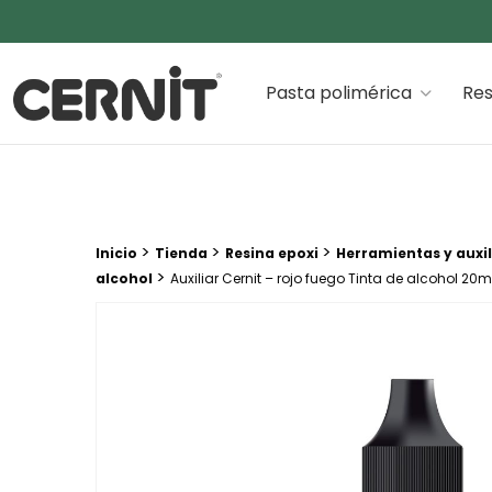
Cernit Une qualité haut de gamme pour des créations
Pasta polimérica
Res
Breadcrumb trail:
>
>
>
Inicio
Tienda
Resina epoxi
Herramientas y auxil
>
alcohol
Auxiliar Cernit – rojo fuego Tinta de alcohol 20m