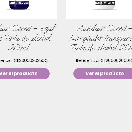
iar Cernit – azul
Auxiliar Cernit –
e Tinta de alcohol
Limpiador transpare
20ml
Tinta de alcohol 2
rencia:
CE2000020250C
Referencia:
CE2000020001
Ver el producto
Ver el producto