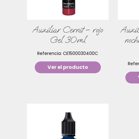
Auxiliar Cernit – rojo
Auxil
Gel 30ml
noch
Referencia:
CE1500030400C
Refe
Ver el producto