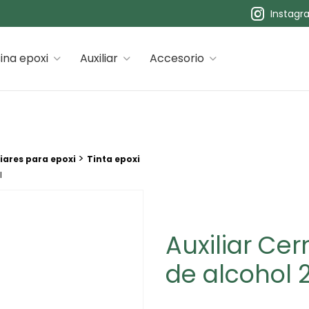
Instagr
 premiums
ina epoxi
Auxiliar
Accesorio
>
iares para epoxi
Tinta epoxi
l
Auxiliar Cer
de alcohol 