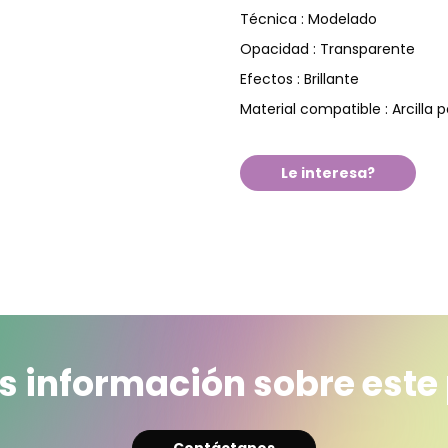
Modelado
Técnica :
Transparente
Opacidad :
Brillante
Efectos :
Arcilla 
Material compatible :
Le interesa?
 información sobre este