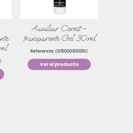
Auxiliar Cernit –
nte
transparente Gel 30ml
0ml
Referencia:
CE1500030005C
C
Ver el producto