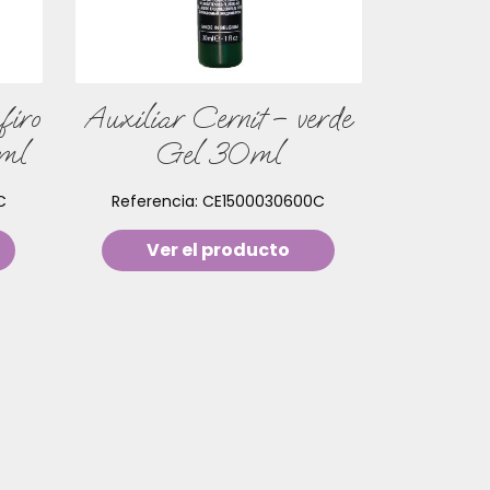
firo
Auxiliar Cernit – verde
0ml
Gel 30ml
C
Referencia:
CE1500030600C
Ver el producto