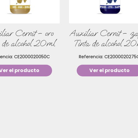
liar Cernit – oro
Auxiliar Cernit – za
a de alcohol 20ml
Tinta de alcohol 2
rencia:
CE2000020050C
Referencia:
CE2000020275
Ver el producto
Ver el producto