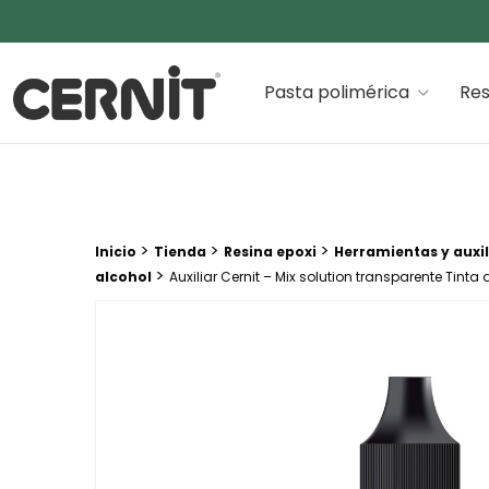
Cernit Une qualité haut de gamme pour des créations
Pasta polimérica
Res
Breadcrumb trail:
>
>
>
Inicio
Tienda
Resina epoxi
Herramientas y auxil
>
alcohol
Auxiliar Cernit – Mix solution transparente Tinta