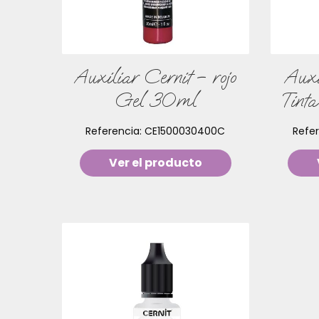
Auxiliar Cernit – rojo
Auxi
Gel 30ml
Tint
Referencia:
CE1500030400C
Refe
Ver el producto