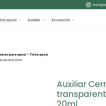
Instagr
 premiums
ina epoxi
Auxiliar
Accesorio
>
iares para epoxi
Tinta epoxi
 de alcohol 20ml
Auxiliar Cer
transparent
20ml