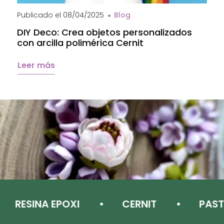
Publicado el
08/04/2025
Blog
P
DIY Deco: Crea objetos personalizados
A
con arcilla polimérica Cernit
a
C
Leer más
RESINA EPOXI
CERNIT
PASTA 