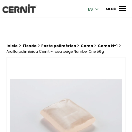
Cernit Une qualité haut de gamme pour des créations premi
Men
ES
MENÚ
>
>
>
>
>
Breadcrumb trail:
Inicio
Tienda
Pasta polimérica
Gama
Gama N°1
Arcilla polimérica Cernit – rosa beige Number One 56g