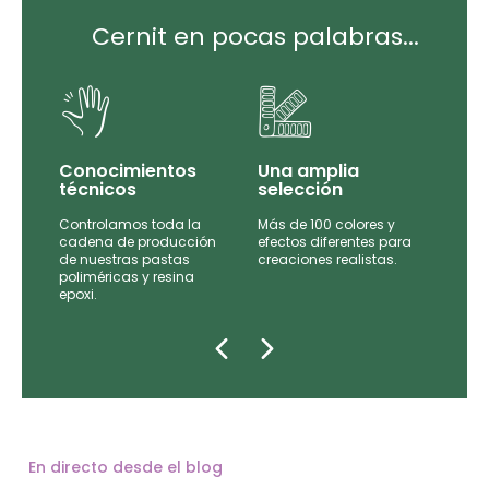
Cernit en pocas palabras...
Conocimientos
Una amplia
técnicos
selección
Controlamos toda la
Más de 100 colores y
tas
cadena de producción
efectos diferentes para
de
de nuestras pastas
creaciones realistas.
e las
poliméricas y resina
epoxi.
En directo desde el blog