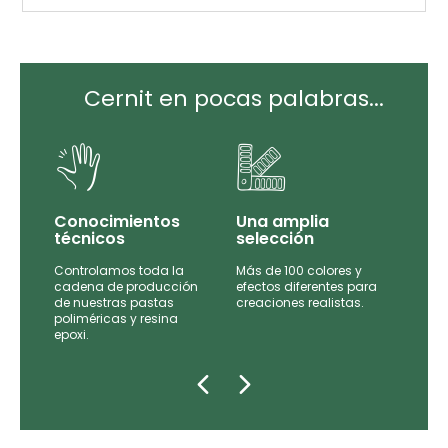
Cernit en pocas palabras...
Conocimientos
Una amplia
técnicos
selección
Controlamos toda la
Más de 100 colores y
tas
cadena de producción
efectos diferentes para
de
de nuestras pastas
creaciones realistas.
e las
poliméricas y resina
epoxi.