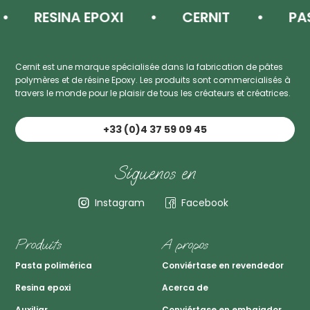
RESINA EPOXI
CERNIT
PAST
Cernit est une marque spécialisée dans la fabrication de pâtes
polymères et de résine Epoxy. Les produits sont commercialisés à
travers le monde pour le plaisir de tous les créateurs et créatrices.
+33 (0)4 37 59 09 45
Síguenos en
Instagram
Facebook
Produits
A propos
Pasta polimérica
Conviértase en revendedor
Resina epoxi
Acerca de
Auxiliar
Conviértase en embajador