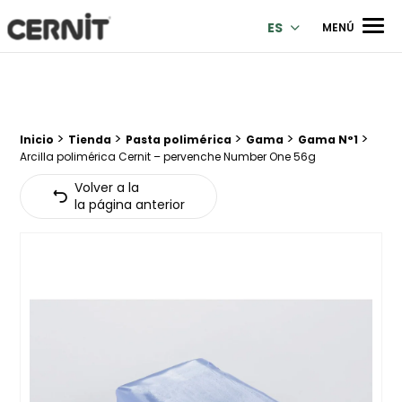
Cernit Une qualité haut de gamme pour des créations premi
Men
ES
MENÚ
>
>
>
>
>
Breadcrumb trail:
Inicio
Tienda
Pasta polimérica
Gama
Gama N°1
Arcilla polimérica Cernit – pervenche Number One 56g
Volver a la
la página anterior