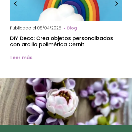
Publicado el
08/04/2025
Blog
P
DIY Deco: Crea objetos personalizados
A
con arcilla polimérica Cernit
a
C
Leer más