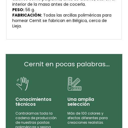
interior de la masa antes de cocerla.
PESO:
56 g.
FABRICACIÓN:
Todas las arcillas poliméricas para
hornear Cernit se fabrican en Bélgica, cerca de
Lieja.
Cernit en pocas palabras...
Conocimientos
Una amplia
técnicos
selección
Controlamos toda la
Más de 100 colores y
tas
cadena de producción
efectos diferentes para
de
de nuestras pastas
creaciones realistas.
e las
poliméricas y resina