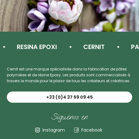
RESINA EPOXI
CERNIT
PAST
Cernit est une marque spécialisée dans la fabrication de pâtes
polymères et de résine Epoxy. Les produits sont commercialisés à
travers le monde pour le plaisir de tous les créateurs et créatrices.
+33 (0)4 37 59 09 45
Síguenos en
Instagram
Facebook