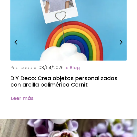
Publicado el
08/04/2025
Blog
P
DIY Deco: Crea objetos personalizados
A
con arcilla polimérica Cernit
a
C
Leer más