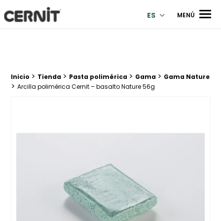
Cernit Une qualité haut de gamme pour des créations premi
Men
ES
MENÚ
>
>
>
>
Breadcrumb trail:
Inicio
Tienda
Pasta polimérica
Gama
Gama Nature
>
Arcilla polimérica Cernit – basalto Nature 56g