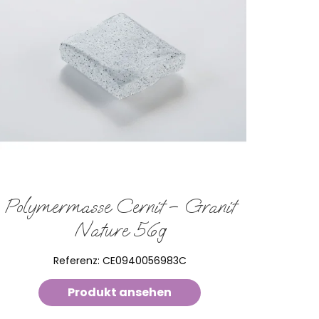
Polymermasse Cernit – Granit
Nature 56g
Referenz:
CE0940056983C
Produkt ansehen