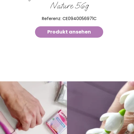
Nature 56g
Referenz:
CE0940056971C
Produkt ansehen