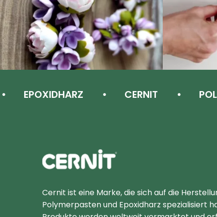
EPOXIDHARZ
CERNIT
POLYME
Cernit Une qualité haut de gamme pour des créat
Cernit ist eine Marke, die sich auf die Herstell
Polymerpasten und Epoxidharz spezialisiert ha
Produkte werden weltweit vermarktet und er