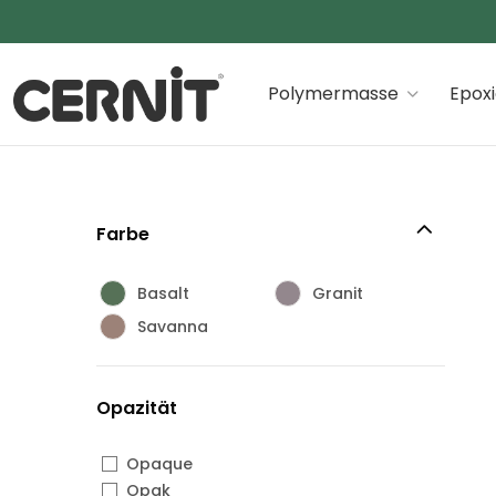
Cernit Une qualité haut de gamme pour des créations
Polymermasse
Epox
Farbe
Basalt
Granit
Savanna
Opazität
Opaque
Opak