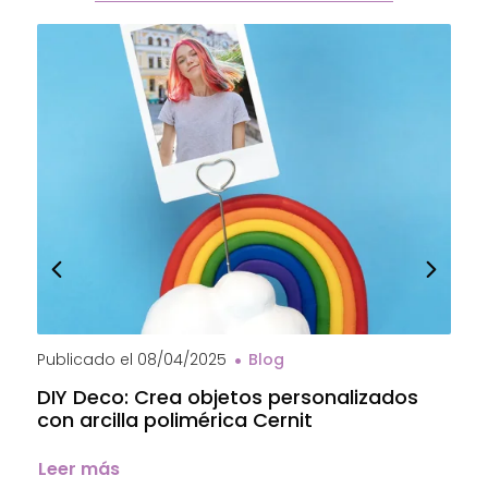
Publicado el
08/04/2025
Blog
P
DIY Deco: Crea objetos personalizados
A
con arcilla polimérica Cernit
a
C
Leer más