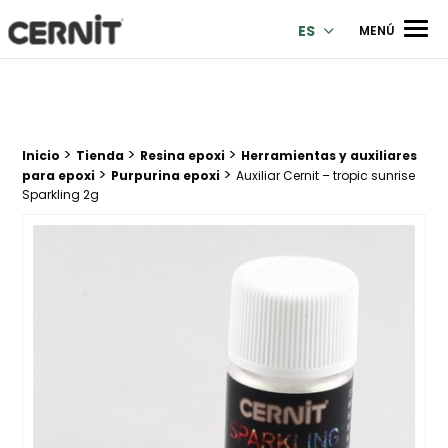
Cernit Une qualité haut de gamme pour des créations premi
Men
ES
MENÚ
>
>
>
Breadcrumb trail:
Inicio
Tienda
Resina epoxi
Herramientas y auxiliares
>
>
para epoxi
Purpurina epoxi
Auxiliar Cernit – tropic sunrise
Sparkling 2g