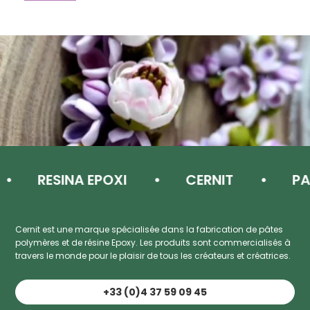
RESINA EPOXI
CERNIT
PAST
Cernit est une marque spécialisée dans la fabrication de pâtes
polymères et de résine Epoxy. Les produits sont commercialisés à
travers le monde pour le plaisir de tous les créateurs et créatrices.
+33 (0)4 37 59 09 45