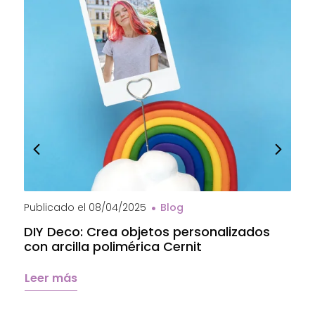
Publicado el
08/04/2025
Blog
P
DIY Deco: Crea objetos personalizados
A
con arcilla polimérica Cernit
a
C
Leer más