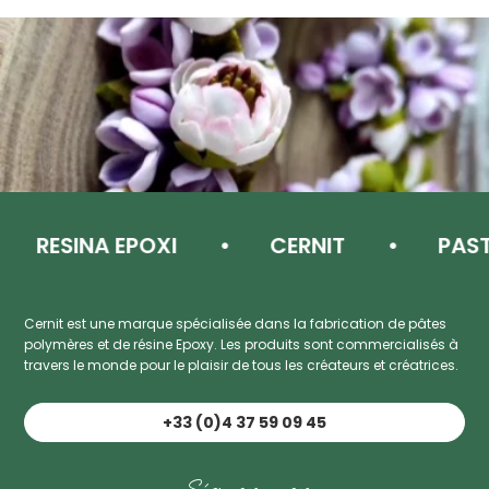
RESINA EPOXI
CERNIT
PASTA 
Cernit est une marque spécialisée dans la fabrication de pâtes
polymères et de résine Epoxy. Les produits sont commercialisés à
travers le monde pour le plaisir de tous les créateurs et créatrices.
+33 (0)4 37 59 09 45