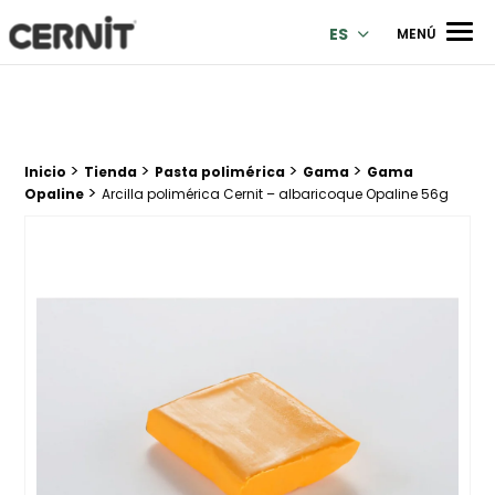
Cernit Une qualité haut de gamme pour des créations premi
Men
ES
MENÚ
>
>
>
>
Breadcrumb trail:
Inicio
Tienda
Pasta polimérica
Gama
Gama
>
Opaline
Arcilla polimérica Cernit – albaricoque Opaline 56g