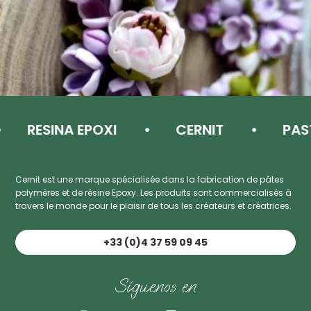
RESINA EPOXI
CERNIT
PASTA
Cernit est une marque spécialisée dans la fabrication de pâtes
polymères et de résine Epoxy. Les produits sont commercialisés à
travers le monde pour le plaisir de tous les créateurs et créatrices.
+33 (0)4 37 59 09 45
Síguenos en