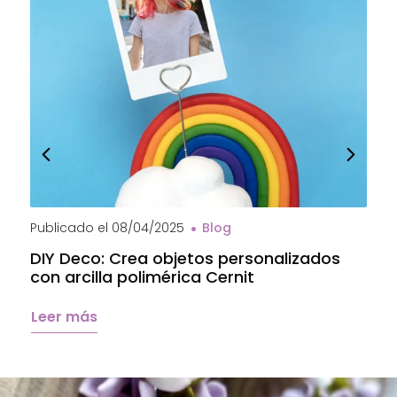
Publicado el
08/04/2025
Blog
P
DIY Deco: Crea objetos personalizados
A
con arcilla polimérica Cernit
a
C
Leer más