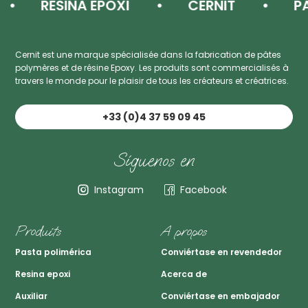
RESINA EPOXI
CERNIT
PAS
Cernit est une marque spécialisée dans la fabrication de pâtes
polymères et de résine Epoxy. Les produits sont commercialisés à
travers le monde pour le plaisir de tous les créateurs et créatrices.
+33 (0)4 37 59 09 45
Síguenos en
Instagram
Facebook
Produits
A propos
Pasta polimérica
Conviértase en revendedor
Resina epoxi
Acerca de
Auxiliar
Conviértase en embajador