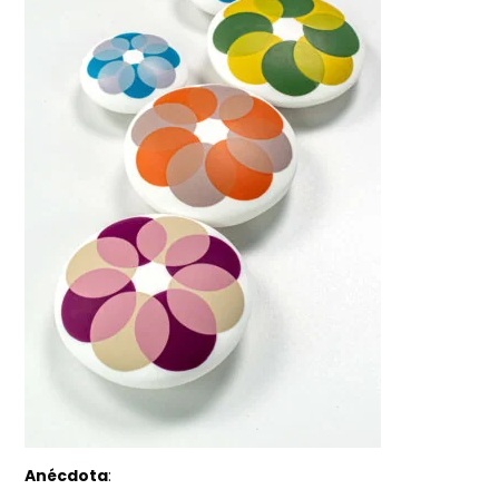
Anécdota
: