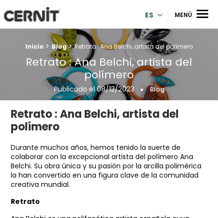
Cernit Une qualité haut de gamme pour des créations premi
Men
ES
MENÚ
>
>
Breadcrumb trail:
Inicio
Blog
Retrato : Ana Belchi, artista del polímero
Retrato : Ana Belchi, artista del
polímero
Publicado el
08/12/2023
Blog
Retrato : Ana Belchi, artista del
polímero
Durante muchos años, hemos tenido la suerte de
colaborar con la excepcional artista del polímero Ana
Belchi. Su obra única y su pasión por la arcilla polimérica
la han convertido en una figura clave de la comunidad
creativa mundial.
Retrato